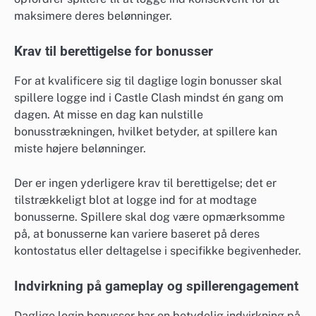
maksimere deres belønninger.
Krav til berettigelse for bonusser
For at kvalificere sig til daglige login bonusser skal
spillere logge ind i Castle Clash mindst én gang om
dagen. At misse en dag kan nulstille
bonusstrækningen, hvilket betyder, at spillere kan
miste højere belønninger.
Der er ingen yderligere krav til berettigelse; det er
tilstrækkeligt blot at logge ind for at modtage
bonusserne. Spillere skal dog være opmærksomme
på, at bonusserne kan variere baseret på deres
kontostatus eller deltagelse i specifikke begivenheder.
Indvirkning på gameplay og spillerengagement
Daglige login bonusser har en betydelig indvirkning på