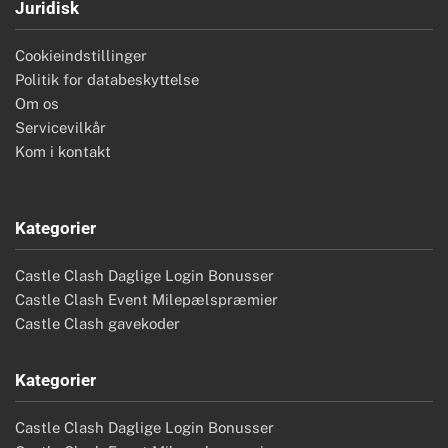
Juridisk
Cookieindstillinger
Politik for databeskyttelse
Om os
Servicevilkår
Kom i kontakt
Kategorier
Castle Clash Daglige Login Bonusser
Castle Clash Event Milepælspræmier
Castle Clash gavekoder
Kategorier
Castle Clash Daglige Login Bonusser