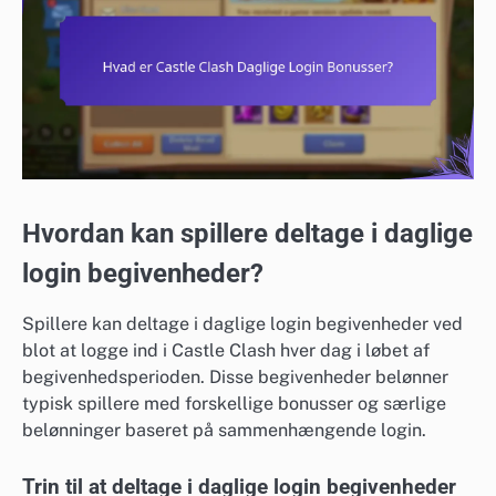
Hvordan kan spillere deltage i daglige
login begivenheder?
Spillere kan deltage i daglige login begivenheder ved
blot at logge ind i Castle Clash hver dag i løbet af
begivenhedsperioden. Disse begivenheder belønner
typisk spillere med forskellige bonusser og særlige
belønninger baseret på sammenhængende login.
Trin til at deltage i daglige login begivenheder