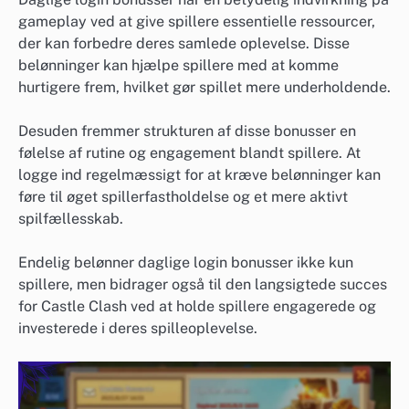
gameplay ved at give spillere essentielle ressourcer,
der kan forbedre deres samlede oplevelse. Disse
belønninger kan hjælpe spillere med at komme
hurtigere frem, hvilket gør spillet mere underholdende.
Desuden fremmer strukturen af disse bonusser en
følelse af rutine og engagement blandt spillere. At
logge ind regelmæssigt for at kræve belønninger kan
føre til øget spillerfastholdelse og et mere aktivt
spilfællesskab.
Endelig belønner daglige login bonusser ikke kun
spillere, men bidrager også til den langsigtede succes
for Castle Clash ved at holde spillere engagerede og
investerede i deres spilleoplevelse.