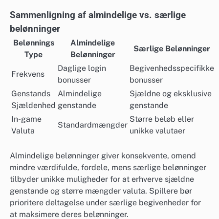
Sammenligning af almindelige vs. særlige
belønninger
Belønnings
Almindelige
Særlige Belønninger
Type
Belønninger
Daglige login
Begivenhedsspecifikke
Frekvens
bonusser
bonusser
Genstands
Almindelige
Sjældne og eksklusive
Sjældenhed
genstande
genstande
In-game
Større beløb eller
Standardmængder
Valuta
unikke valutaer
Almindelige belønninger giver konsekvente, omend
mindre værdifulde, fordele, mens særlige belønninger
tilbyder unikke muligheder for at erhverve sjældne
genstande og større mængder valuta. Spillere bør
prioritere deltagelse under særlige begivenheder for
at maksimere deres belønninger.