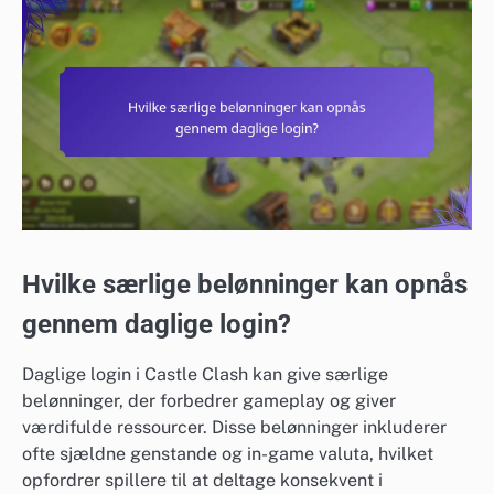
Hvilke særlige belønninger kan opnås
gennem daglige login?
Daglige login i Castle Clash kan give særlige
belønninger, der forbedrer gameplay og giver
værdifulde ressourcer. Disse belønninger inkluderer
ofte sjældne genstande og in-game valuta, hvilket
opfordrer spillere til at deltage konsekvent i