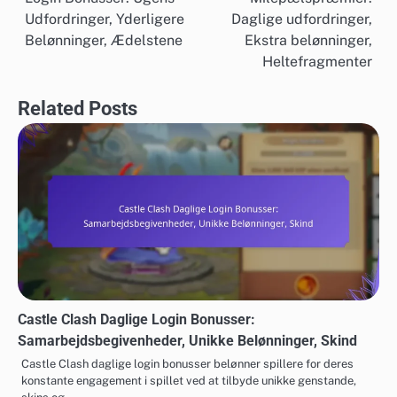
navigation
Udfordringer, Yderligere
Daglige udfordringer,
Belønninger, Ædelstene
Ekstra belønninger,
Heltefragmenter
Related Posts
Castle Clash Daglige Login Bonusser:
Samarbejdsbegivenheder, Unikke Belønninger, Skind
Castle Clash daglige login bonusser belønner spillere for deres
konstante engagement i spillet ved at tilbyde unikke genstande,