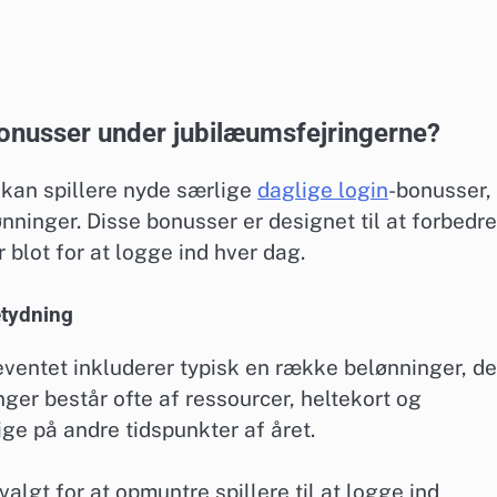
bonusser under jubilæumsfejringerne?
kan spillere nyde særlige
daglige login
-bonusser,
ninger. Disse bonusser er designet til at forbedre
 blot for at logge ind hver dag.
etydning
ventet inkluderer typisk en række belønninger, de
nger består ofte af ressourcer, heltekort og
ge på andre tidspunkter af året.
lgt for at opmuntre spillere til at logge ind