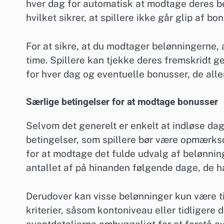
hver dag for automatisk at modtage deres be
hvilket sikrer, at spillere ikke går glip af bo
For at sikre, at du modtager belønningerne, 
time. Spillere kan tjekke deres fremskridt
for hver dag og eventuelle bonusser, de alle
Særlige betingelser for at modtage bonusser
Selvom det generelt er enkelt at indløse dag
betingelser, som spillere bør være opmærkso
for at modtage det fulde udvalg af belønnin
antallet af på hinanden følgende dage, de ha
Derudover kan visse belønninger kun være ti
kriterier, såsom kontoniveau eller tidligere d
eventdetaljerne omhyggeligt for at forstå e