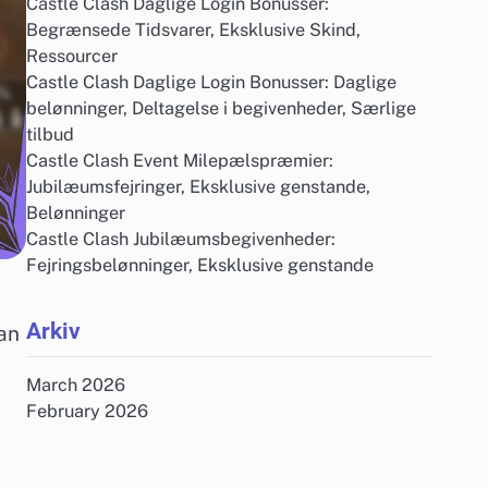
Castle Clash Daglige Login Bonusser:
Begrænsede Tidsvarer, Eksklusive Skind,
Ressourcer
Castle Clash Daglige Login Bonusser: Daglige
belønninger, Deltagelse i begivenheder, Særlige
tilbud
Castle Clash Event Milepælspræmier:
Jubilæumsfejringer, Eksklusive genstande,
Belønninger
Castle Clash Jubilæumsbegivenheder:
Fejringsbelønninger, Eksklusive genstande
Arkiv
an
March 2026
February 2026