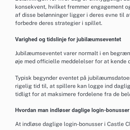
konsekvent, hvilket fremmer engagement og
af disse belønninger ligger i deres evne til
forbedre deres strategier i spillet.
Varighed og tidslinje for jubilæumseventet
Jubilæumseventet varer normalt i en begrænse
øje med officielle meddelelser for at kende d
Typisk begynder eventet på jubilæumsdatoen og
rigelig tid til, at spillere kan logge ind dagl
tidligt for at maksimere fordelene fra de belø
Hvordan man indløser daglige login-bonusser
At indløse daglige login-bonusser i Castle Clas