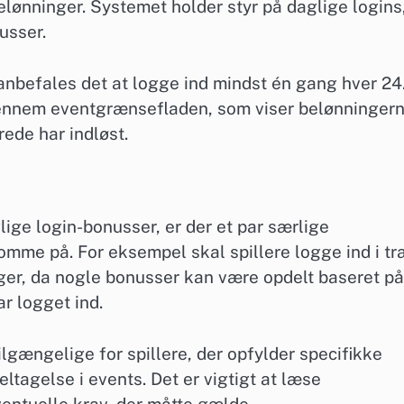
lønninger. Systemet holder styr på daglige logins
nusser.
anbefales det at logge ind mindst én gang hver 24
 gennem eventgrænsefladen, som viser belønninger
rede har indløst.
lige login-bonusser, er der et par særlige
mme på. For eksempel skal spillere logge ind i t
ger, da nogle bonusser kan være opdelt baseret på
r logget ind.
lgængelige for spillere, der opfylder specifikke
eltagelse i events. Det er vigtigt at læse
ventuelle krav, der måtte gælde.