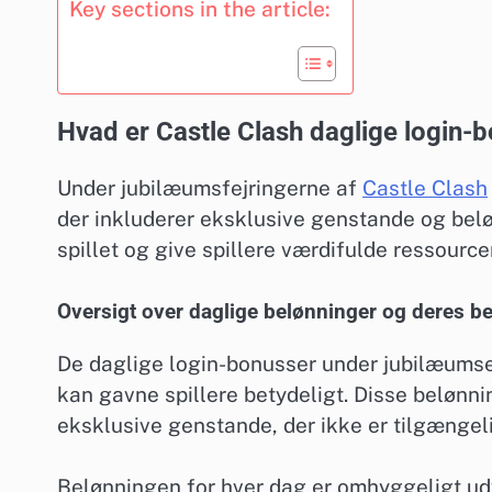
Key sections in the article:
Hvad er Castle Clash daglige login-
Under jubilæumsfejringerne af
Castle Clash
der inkluderer eksklusive genstande og beløn
spillet og give spillere værdifulde ressourcer
Oversigt over daglige belønninger og deres b
De daglige login-bonusser under jubilæumse
kan gavne spillere betydeligt. Disse belønni
eksklusive genstande, der ikke er tilgængeli
Belønningen for hver dag er omhyggeligt udva