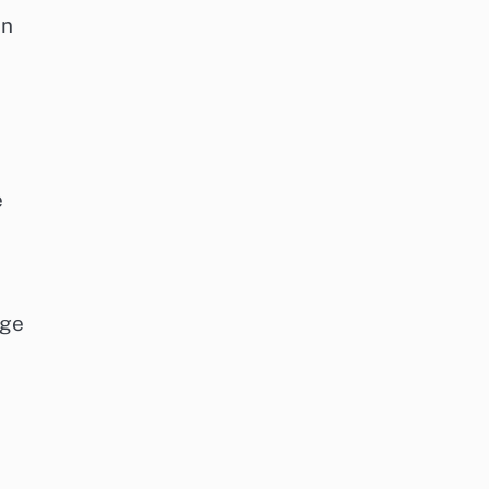
en
e
age