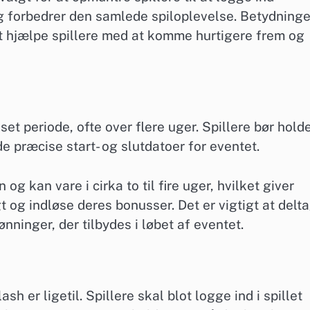
 forbedrer den samlede spiloplevelse. Betydning
 at hjælpe spillere med at komme hurtigere frem og
t periode, ofte over flere uger. Spillere bør hold
e præcise start- og slutdatoer for eventet.
 kan vare i cirka to til fire uger, hvilket giver
igt og indløse deres bonusser. Det er vigtigt at delt
nninger, der tilbydes i løbet af eventet.
h er ligetil. Spillere skal blot logge ind i spillet