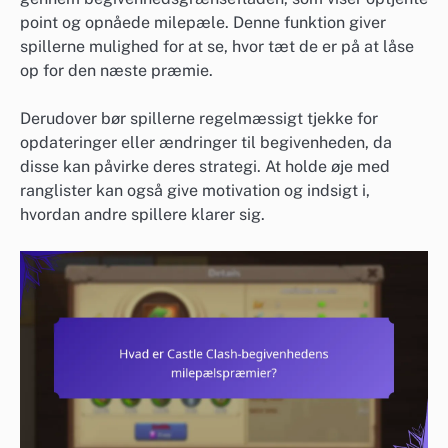
point og opnåede milepæle. Denne funktion giver
spillerne mulighed for at se, hvor tæt de er på at låse
op for den næste præmie.
Derudover bør spillerne regelmæssigt tjekke for
opdateringer eller ændringer til begivenheden, da
disse kan påvirke deres strategi. At holde øje med
ranglister kan også give motivation og indsigt i,
hvordan andre spillere klarer sig.