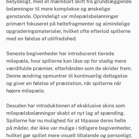
betydeligt, med et mærkbart skift fra grundlæggende
belønninger til mere komplekse og ønskelige
genstande. Oprindeligt var milepælsbelønninger
primært fokuseret på heltefragmenter og almindelige
opgraderingsmaterialer, hvilket ofte efterlod spillerne
med en følelse af utilfredshed.
Seneste begivenheder har introduceret tierede
milepæle, hvor spillerne kan låse op for stadig mere
værdifulde præmier, efterhånden som de skrider frem.
Denne ændring opmuntrer til kontinuerlig deltagelse
og giver en følelse af præstation, når spillerne når
højere milepæle.
Desuden har introduktionen af eksklusive skins som
milepælsbelønninger skabt et nyt lag af spænding.
Spillerne har nu mulighed for at tilpasse deres helte
på måder, der ikke var mulige i tidligere begivenheder,
hvilket gør spillet mere visuelt tiltalende og personligt.