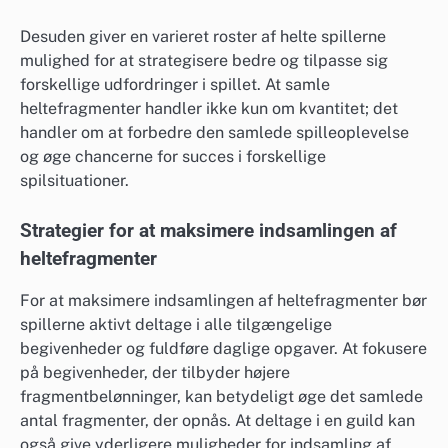
Desuden giver en varieret roster af helte spillerne
mulighed for at strategisere bedre og tilpasse sig
forskellige udfordringer i spillet. At samle
heltefragmenter handler ikke kun om kvantitet; det
handler om at forbedre den samlede spilleoplevelse
og øge chancerne for succes i forskellige
spilsituationer.
Strategier for at maksimere indsamlingen af
heltefragmenter
For at maksimere indsamlingen af heltefragmenter bør
spillerne aktivt deltage i alle tilgængelige
begivenheder og fuldføre daglige opgaver. At fokusere
på begivenheder, der tilbyder højere
fragmentbelønninger, kan betydeligt øge det samlede
antal fragmenter, der opnås. At deltage i en guild kan
også give yderligere muligheder for indsamling af