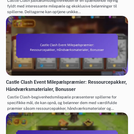
Castle Clash jubilæumsbegivenheden er en spændende fejring
fyldt med interessante milepæle og eksklusive belønninger til
spillerne. Deltagerne kan optjene unikke…
Castle Clash Event Milepælspræmier: Ressourcepakker,
Håndværksmaterialer, Bonusser
Castle Clash-begivenhedsmilepæle præsenterer spillerne for
specifikke mål, de kan opnå, og belønner dem med værdifulde
præmier såsom ressourcepakker, håndværksmaterialer og…