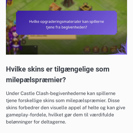
Hvilke skins er tilgængelige som
milepælspræmier?
Under Castle Clash-begivenhederne kan spillerne
tjene forskellige skins som milepælspræmier. Disse
skins forbedrer den visuelle appel af helte og kan give
gameplay-fordele, hvilket gør dem til værdifulde
belønninger for deltagerne.