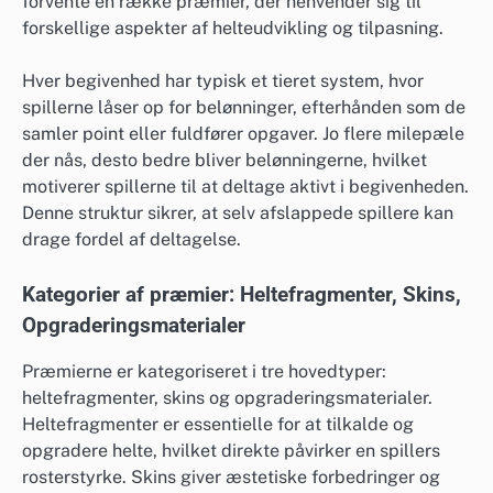
forvente en række præmier, der henvender sig til
forskellige aspekter af helteudvikling og tilpasning.
Hver begivenhed har typisk et tieret system, hvor
spillerne låser op for belønninger, efterhånden som de
samler point eller fuldfører opgaver. Jo flere milepæle
der nås, desto bedre bliver belønningerne, hvilket
motiverer spillerne til at deltage aktivt i begivenheden.
Denne struktur sikrer, at selv afslappede spillere kan
drage fordel af deltagelse.
Kategorier af præmier: Heltefragmenter, Skins,
Opgraderingsmaterialer
Præmierne er kategoriseret i tre hovedtyper:
heltefragmenter, skins og opgraderingsmaterialer.
Heltefragmenter er essentielle for at tilkalde og
opgradere helte, hvilket direkte påvirker en spillers
rosterstyrke. Skins giver æstetiske forbedringer og